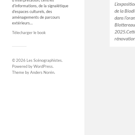
d’interprétation, centres
L’expositi
d’informations, de la signalétique
de la Biod
d’espaces culturels, des
aménagements de parcours
dans l’ora
extérieurs…
Blottereau
2025.Cette
Télecharger le book
rénovatio
© 2026
Les Scénographistes
.
Powered by
WordPress
.
Theme by
Anders Norén
.