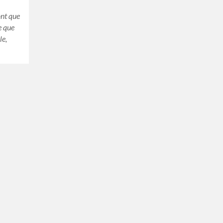
ont que
e que
le,